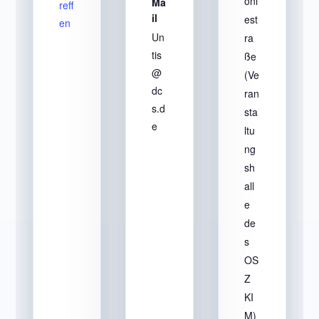
oni
Ma
reff
il
est
en
Un
ra
tis
ße
@
(Ve
dc
ran
s.d
sta
e
ltu
ng
sh
all
e
de
s
OS
Z
KI
M)