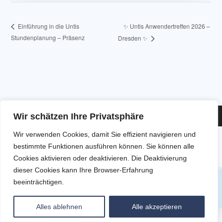
✨ Untis Anwendertreffen 2026 –
Einführung in die Untis
Stundenplanung – Präsenz
Dresden ✨
Wir schätzen Ihre Privatsphäre
Copyright - WordPress Theme by OceanWP
Wir verwenden Cookies, damit Sie effizient navigieren und
bestimmte Funktionen ausführen können. Sie können alle
Freie Plätze: 1
Cookies aktivieren oder deaktivieren. Die Deaktivierung
dieser Cookies kann Ihre Browser-Erfahrung
beeinträchtigen.
Anmeldungen sind für diese Veranstaltung
geschlossen
Alles ablehnen
Alle akzeptieren