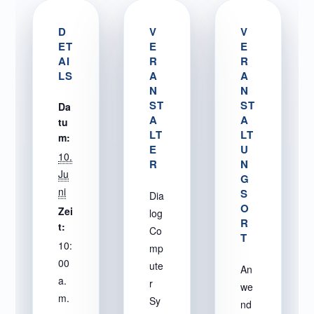
D
V
V
ET
E
E
AI
R
R
LS
A
A
N
N
ST
ST
Da
A
A
tu
LT
LT
m:
E
U
10.
R
N
Ju
G
ni
S
Dia
O
Zei
log
R
t:
Co
T
10:
mp
00
ute
An
a.
r
we
m.
Sy
nd