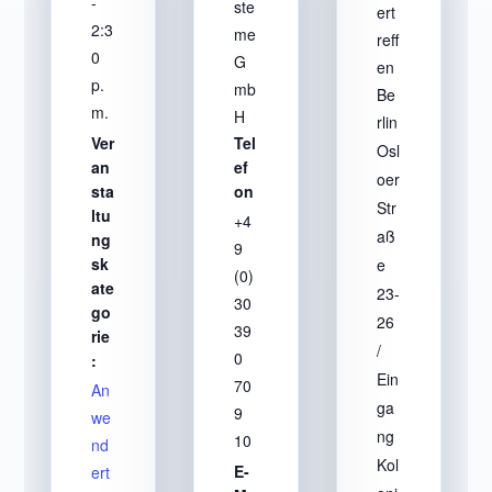
-
ste
ert
2:3
me
reff
0
G
en
p.
mb
Be
m.
H
rlin
Ver
Tel
Osl
an
ef
oer
sta
on
Str
ltu
+4
aß
ng
9
sk
e
(0)
ate
23-
30
go
26
39
rie
/
0
:
Ein
70
An
ga
9
we
ng
10
nd
Kol
E-
ert