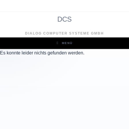
Zum
Inhalt
springen
DCS
Clo
DIALOG COMPUTER SYSTEME GMBH
MENÜ
Es konnte leider nichts gefunden werden.