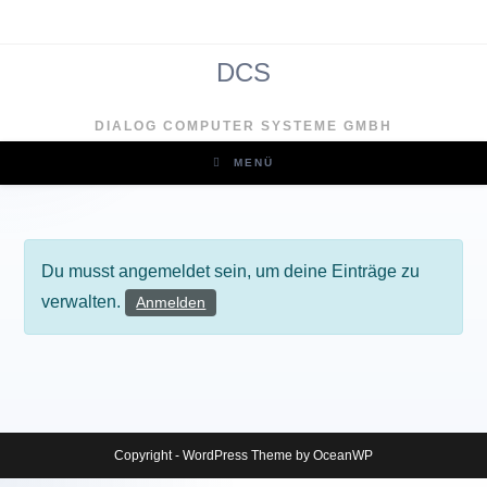
Zum
Inhalt
springen
DCS
Clo
DIALOG COMPUTER SYSTEME GMBH
MENÜ
Du musst angemeldet sein, um deine Einträge zu
verwalten.
Anmelden
Copyright - WordPress Theme by OceanWP